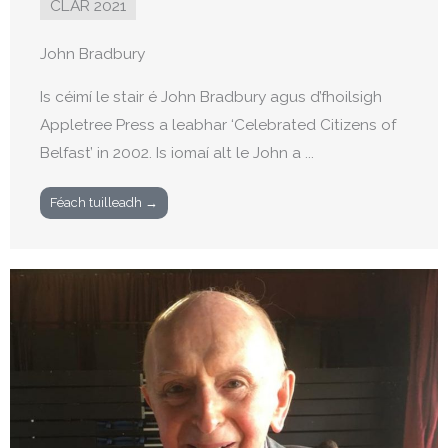
CLÁR 2021
John Bradbury
Is céimí le stair é John Bradbury agus d’fhoilsigh
Appletree Press a leabhar ‘Celebrated Citizens of
Belfast’ in 2002. Is iomaí alt le John a ...
Féach tuilleadh →