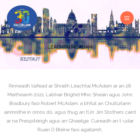
Skip
to
content
LÉACHTAÍ MCADAM
Rinneadh taifead ar Shraith Léachtaí McAdam ar an 28
Meitheamh 2021. Labhair Bríghid Mhic Sheáin agus John
Bradbury faoi Robert McAdam, a bhfuil an Chultúrlann
ainmnithe in ómós dó, agus thug an tUrr. Jim Stothers caint
ar na Preispitéirigh agus an Ghaeilge. Cuireadh an t-údar
Ruairí Ó Bléine faoi agallamh.