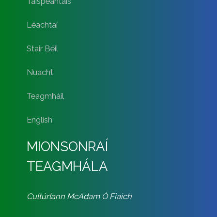
Taispeántais
Léachtaí
Stair Béil
Nuacht
Teagmháil
English
MIONSONRAÍ
TEAGMHÁLA
Cultúrlann McAdam Ó Fiaich