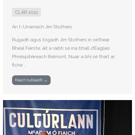
CLÁR 2021
An t-Urramach Jim Stothers
Rugadh agus tógadh Jim Stothers in oirthear
Bhéal Feirste, áit a raibh sé ina bhall d’Eaglais
Phreispitéireach Belmont. Nuair a bhí sé thart ar
fiche ...
Féach tuilleadh →