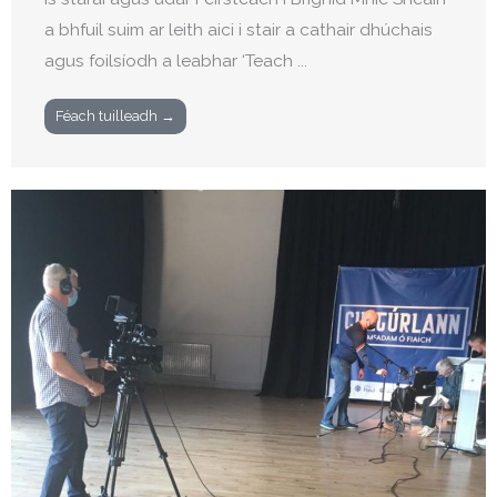
a bhfuil suim ar leith aici i stair a cathair dhúchais
agus foilsíodh a leabhar ‘Teach ...
Féach tuilleadh →