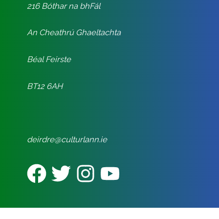
216 Bóthar na bhFál
An Cheathrú Ghaeltachta
Béal Feirste
BT12 6AH
deirdre@culturlann.ie