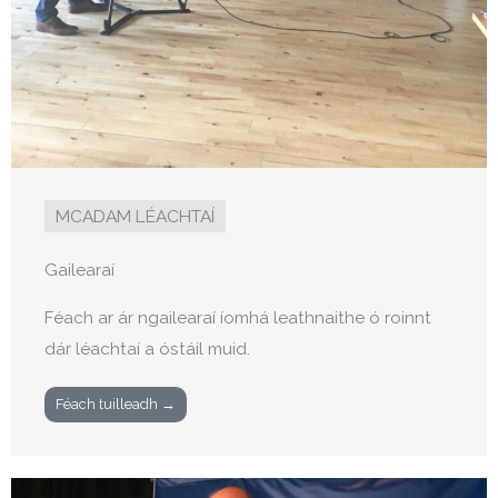
MCADAM LÉACHTAÍ
Gailearaí
Féach ar ár ngailearaí íomhá leathnaithe ó roinnt
dár léachtaí a óstáil muid.
Féach tuilleadh →