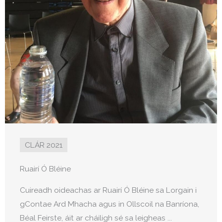
CLÁR 2021
Ruairí Ó Bléine
Cuireadh oideachas ar Ruairí Ó Bléine sa Lorgain i
gContae Ard Mhacha agus in Ollscoil na Banríona,
Béal Feirste, áit ar cháiligh sé sa leigheas ...