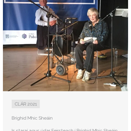
CLÁR 2021
Bríghid Mhic Sheáin
Is staraí agus údar Feirsteach í Bríghid Mhic Sheáin