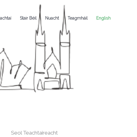
achtaí
Stair Béil
Nuacht
Teagmháil
English
Seol Teachtaireacht