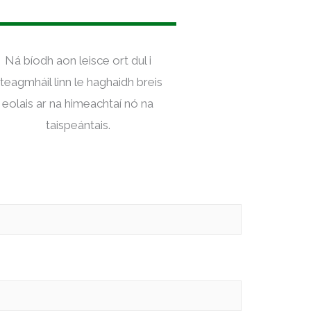
Ná bíodh aon leisce ort dul i
teagmháil linn le haghaidh breis
eolais ar na himeachtaí nó na
taispeántais.