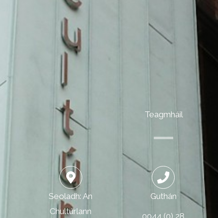
Teagmháil
Seoladh: An
Guthán
Chultúrlann
0044 (0) 28