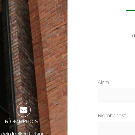
d
Ainm
Ríomhphost
RÍOMHPHOIST:
deirdre@culturlann.i