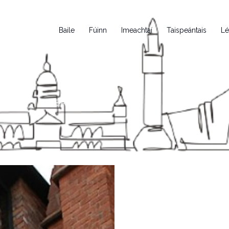
Baile
Fúinn
Imeachtaí
Taispeántais
Lé
TEAGHMHÁIL