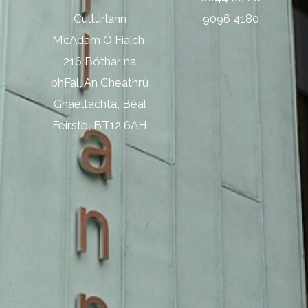
Cultúrlann
9096 4180
McAdam Ó Fiaich,
216 Bóthar na
bhFál, An Cheathrú
Ghaeltachta, Béal
Feirste, BT12 6AH