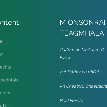
ntent
MIONSONRAÍ
TEAGMHÁLA
le
Cultúrlann McAdam Ó
nn
Fiaich
achtaí
216 Bóthar na bhFál
speántais
An Cheathrú Ghaeltach
chtaí
Béal Feirste
r Béil