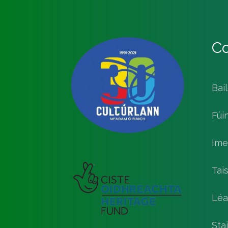
Co
Bai
Fúi
Ime
Tai
Léa
Stai