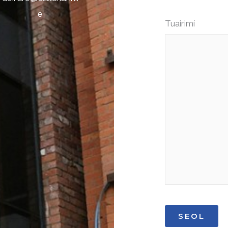
e
Tuairimí