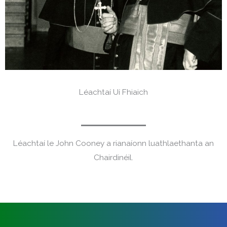
Léachtaí Uí Fhiaich
Léachtaí le John Cooney a rianaíonn luathlaethanta an
Chairdinéil.