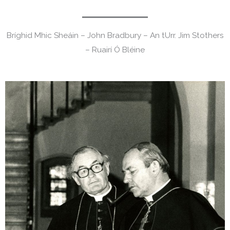
Bríghid Mhic Sheáin – John Bradbury – An tUrr. Jim Stothers
– Ruairí Ó Bléine