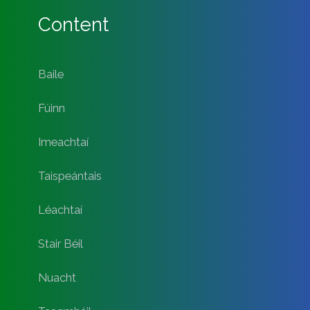
Content
Baile
Fúinn
Imeachtaí
Taispeántais
Léachtaí
Stair Béil
Nuacht