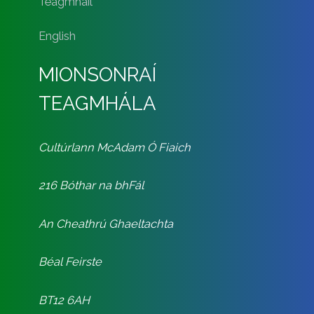
Teagmháil
English
MIONSONRAÍ
TEAGMHÁLA
Cultúrlann McAdam Ó Fiaich
216 Bóthar na bhFál
An Cheathrú Ghaeltachta
Béal Feirste
BT12 6AH