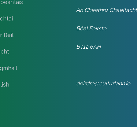
speántais
An Cheathrú Ghaeltach
chtaí
Béal Feirste
r Béil
BT12 6AH
cht
gmháil
deirdre@culturlann.ie
lish