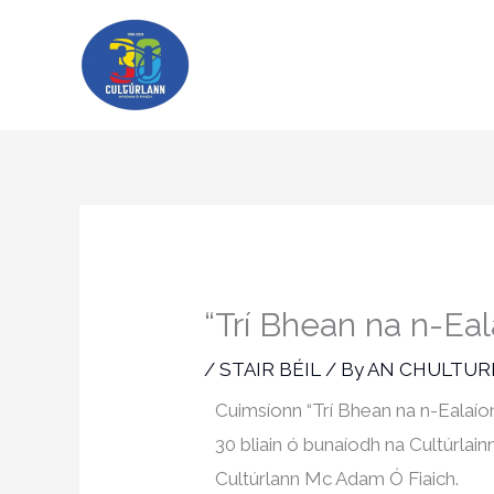
Skip
to
content
“Trí Bhean na n-Eal
/
STAIR BÉIL
/ By
AN CHULTU
Cuimsíonn “Trí Bhean na n-Ealaíon
30 bliain ó bunaíodh na Cultúrlain
Cultúrlann Mc Adam Ó Fiaich.