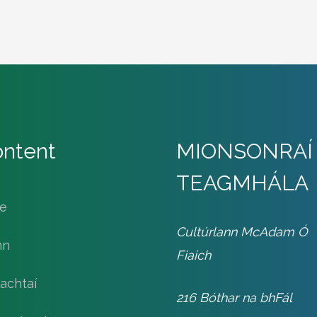
ntent
MIONSONRAÍ
TEAGMHÁLA
le
Cultúrlann McAdam Ó
nn
Fiaich
achtaí
216 Bóthar na bhFál