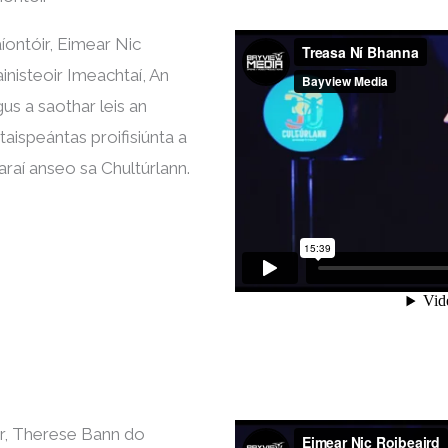
aíontóir, Eimear Nic
nisteoir Imeachtaí, An
gus a saothar leis an
taispeántas proifisiúnta a
learaí anseo sa Chultúrlann.
ir, Therese Bann do