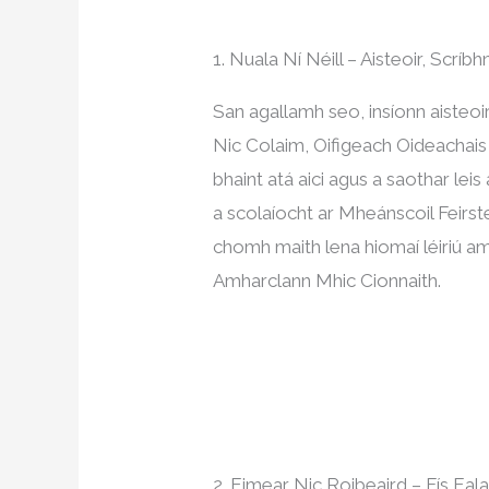
1. Nuala Ní Néill – Aisteoir, Scríbh
San agallamh seo, insíonn aisteoi
Nic Colaim, Oifigeach Oideachais 
bhaint atá aici agus a saothar leis
a scolaíocht ar Mheánscoil Feirst
chomh maith lena hiomaí léiriú a
Amharclann Mhic Cionnaith.
2. Eimear Nic Roibeaird – Fís Eala