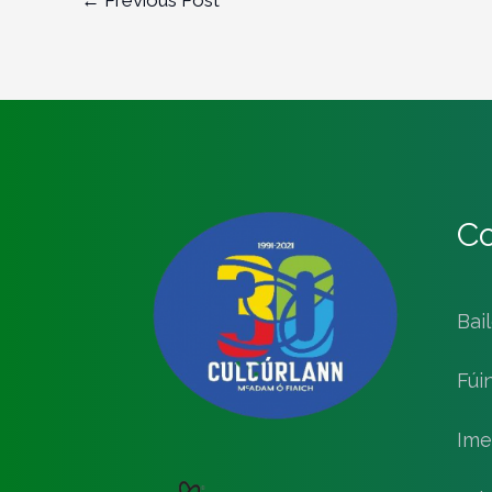
Co
Bai
Fúi
Ime