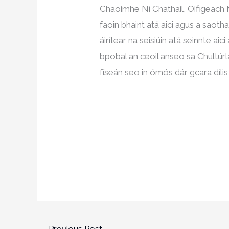
Chaoimhe Ní Chathail, Oifigeach 
faoin bhaint atá aici agus a saotha
áirítear na seisiúin atá seinnte aici
bpobal an ceoil anseo sa Chultúrla
físeán seo in ómós dár gcara dílis 
←
Previous Post