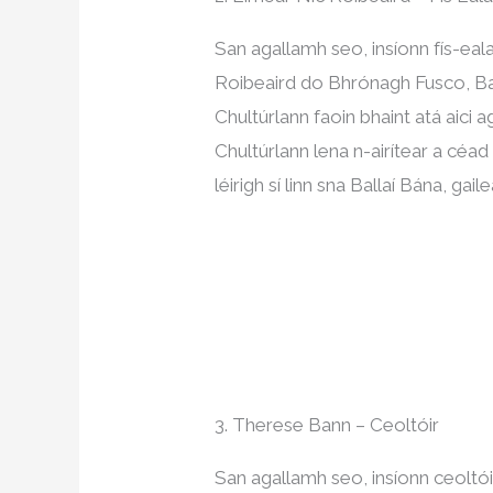
San agallamh seo, insíonn fís-eal
Roibeaird do Bhrónagh Fusco, Bai
Chultúrlann faoin bhaint atá aici a
Chultúrlann lena n-airítear a céad 
léirigh sí linn sna Ballaí Bána, gai
3. Therese Bann – Ceoltóir
San agallamh seo, insíonn ceoltó