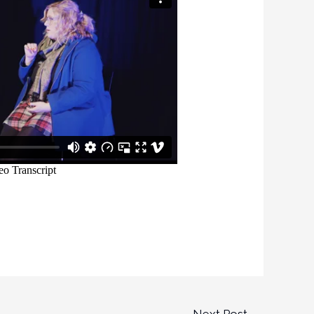
Next Post
→