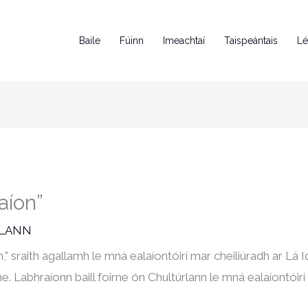
Baile
Fúinn
Imeachtaí
Taispeántais
Lé
aíon”
RLANN
,” sraith agallamh le mná ealaíontóirí mar cheiliúradh ar Lá 
ne. Labhraíonn baill foirne ón Chultúrlann le mná ealaíontóir