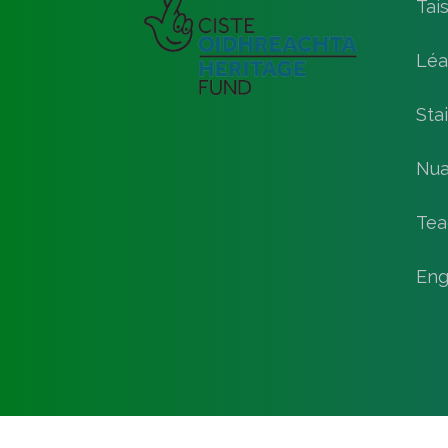
Tai
Léa
Stai
Nua
Tea
Eng