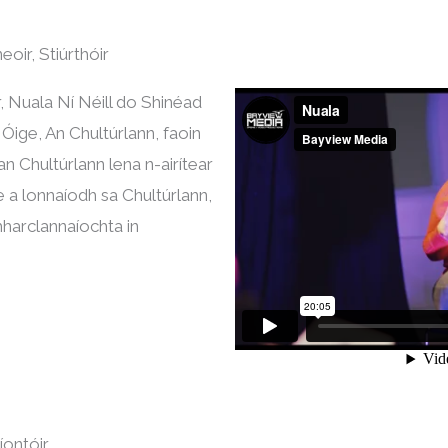
neoir, Stiúrthóir
r, Nuala Ní Néill do Shinéad
Óige, An Chultúrlann, faoin
 an Chultúrlann lena n-airítear
e a lonnaíodh sa Chultúrlann,
mharclannaíochta in
íontóir