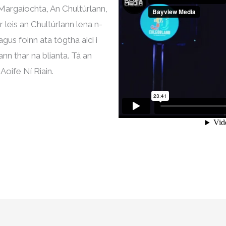
Margaíochta, An Chultúrlann,
r leis an Chultúrlann lena n-
 agus foinn ata tógtha aici i
nn thar na blianta. Tá an
Aoife Ní Riain.