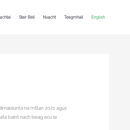
achtaí
Stair Béil
Nuacht
Teagmháil
English
Idirnaisiúnta na mBan 2021 agus
í atá baint nach beag acu le