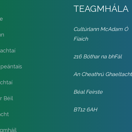
TEAGMHÁLA
le
Cultúrlann McAdam Ó
nn
Fiaich
achtaí
216 Bóthar na bhFál
speántais
An Cheathrú Ghaeltach
chtaí
Béal Feirste
r Béil
BT12 6AH
cht
gmháil