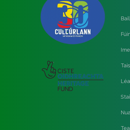
Bai
Fúi
Ime
Tai
Léa
Stai
Nua
Tea