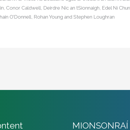
in, Conor Caldwell, Deirdre Nic an tSionnaigh, Edel Ní Chu
ain O’Donnell, Rohan Young and Stephen Loughran
ntent
MIONSONRAÍ