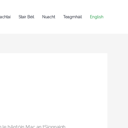
achtaí
Stair Béil
Nuacht
Teagmháil
English
dh le hAntóin Mac an tSionnaigh,