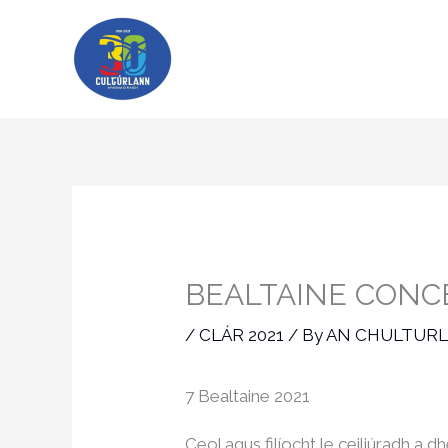
Skip
to
content
BEALTAINE CONC
/
CLÁR 2021
/ By
AN CHULTUR
7 Bealtaine 2021
Ceol agus filíocht le ceiliúradh a 