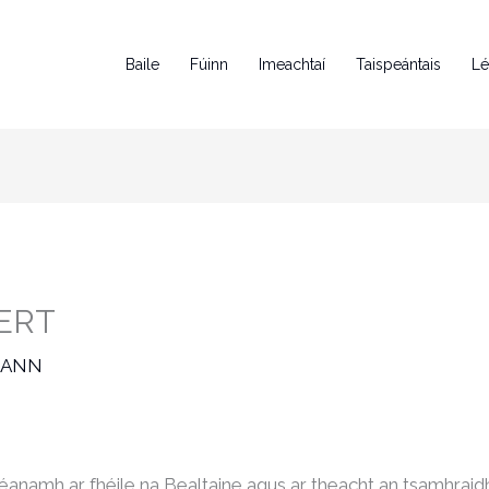
Baile
Fúinn
Imeachtaí
Taispeántais
Lé
ERT
LANN
dhéanamh ar fhéile na Bealtaine agus ar theacht an tsamhrai