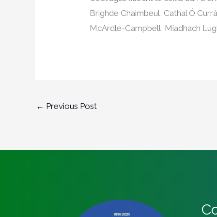
Brighde Chaimbeul, Cathal Ó Currá
McArdle-Campbell, Miadhach Lugh
←
Previous Post
Co